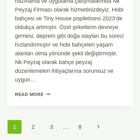
hazırlama ve uygulama çalışmalarında Nk
Peyzaj Firması olarak hizmetinizdeyiz. Hobi
bahçesi ve Tiny House popiletisesi 2023’de
oldukça artmıştır. Özel şirketlerin devreye
girmesi, deprem gibi doğa olayları bu süreci
hızlandırmıştır ve hobi bahçeleri yaşam
alanları olma yönünde şekil değiştirmiştir.
Nk Peyzaj olarak bahçe peyzaj
düzenlemeleri ihtiyaçlarına sorunsuz ve
uygun…
HOBI
READ MORE
BAHÇESI
PEYZAJ
PROJESI
BAHÇE
Page
Next
1
2
3
…
8
DÜZENLEME
Navigation
FIRMASI
Page