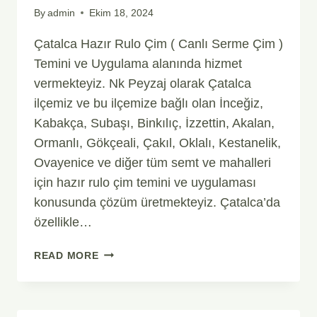
By
admin
Ekim 18, 2024
Çatalca Hazır Rulo Çim ( Canlı Serme Çim )
Temini ve Uygulama alanında hizmet
vermekteyiz. Nk Peyzaj olarak Çatalca
ilçemiz ve bu ilçemize bağlı olan İnceğiz,
Kabakça, Subaşı, Binkılıç, İzzettin, Akalan,
Ormanlı, Gökçeali, Çakıl, Oklalı, Kestanelik,
Ovayenice ve diğer tüm semt ve mahalleri
için hazır rulo çim temini ve uygulaması
konusunda çözüm üretmekteyiz. Çatalca’da
özellikle…
ÇATALCA
READ MORE
HAZIR
RULO
ÇIM
(