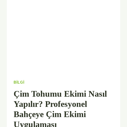
CANLI
SERME
ÇIM
)
TEMINI
UYGULAMASI
M2
FIYATLARI
BILGI
Çim Tohumu Ekimi Nasıl
Yapılır? Profesyonel
Bahçeye Çim Ekimi
Uygulaması