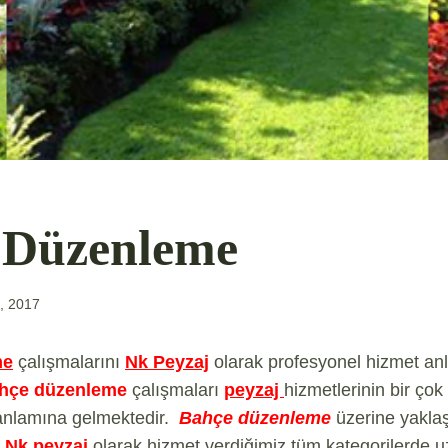
 Düzenleme
, 2017
me
çalışmalarını
Nk Peyzaj
olarak profesyonel hizmet anla
hçe düzenleme
çalışmaları
peyzaj
hizmetlerinin bir çok
 anlamına gelmektedir.
Bahçe düzenleme
üzerine yaklaş
.
Nk peyzaj
olarak hizmet verdiğimiz tüm kategorilerde u