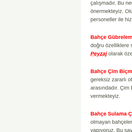
çalışmadır. Bu ne
önermekteyiz. Olu
personeller ile hi
Bahçe Gübrelem
doğru özelliklere
Peyzaj
olarak öze
Bahçe Çim Biçm
gereksiz zararlı o
arasındadır. Çim b
vermekteyiz.
Bahçe Sulama Ça
olmayan bahçeleri
yapıyoruz. Bu say