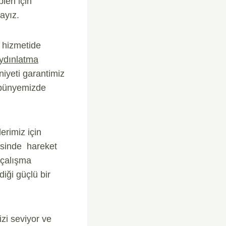
leri için
ayız.
 hizmetide
Aydınlatma
iyeti garantimiz
 bünyemizde
erimiz için
risinde hareket
 çalışma
iği güçlü bir
izi seviyor ve