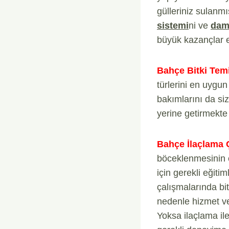
gülleriniz sulanmı
sistemi
ni ve
dam
büyük kazançlar e
Bahçe Bitki Temi
türlerini en uygu
bakımlarını da si
yerine getirmekte
Bahçe İlaçlama Ç
böceklenmesinin ö
için gerekli eğiti
çalışmalarında bitk
nedenle hizmet ver
Yoksa ilaçlama il