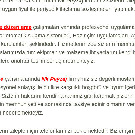
 ve referansa sahip olan
Nk Peyzaj
firmamız sizlerin talep
 uygun fiyat ile periyodik ilaçlama sözleşmeleri yapmakt
e düzenleme
çalışmaları yanında profesyonel uygulama
lar
otomatik sulama sistemleri, Hazır çim uygulamaları, 
 kurulumları
şeklindedir. Hizmetlerimizde sizlerin memnun
malarımızda tüm ekipman ve malzeme ihtiyaçlarını kendi
lere anahtar teslim sonuç üretmekteyiz.
me
çalışmalarında
Nk Peyzaj
firmamız siz değerli müşteril
yonel anlayış ile birlikte karşılıklı hoşgörü ve uyum içe
 Sizlerin haklarını kendi haklarımız gibi korumak bizlerin
erin memnuniyeti ve sonrasında tavsiye edinir olmanın verd
i hedeflemekteyiz.
erin talepleri için telefonlarınızı beklemektedir. Bizler işim