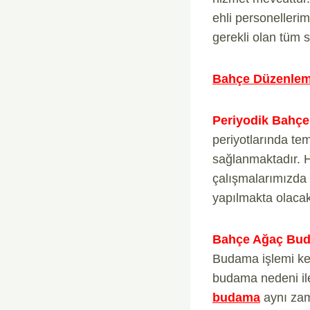
ehli personellerim
gerekli olan tüm s
Bahçe Düzenleme
Periyodik Bahçe
periyotlarında te
sağlanmaktadır. Hi
çalışmalarımızda 
yapılmakta olacakt
Bahçe Ağaç Bud
Budama işlemi kesi
budama nedeni ile
budama
aynı zam