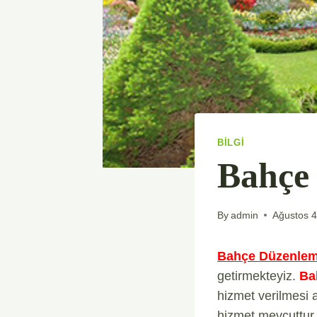
BILGI
Bahçe
By
admin
Ağustos 4
Bahçe Düzenle
getirmekteyiz.
Ba
hizmet verilmesi
hizmet mevcuttur