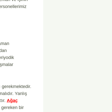
ersonellerimiz
zaman
ndan
eriyodik
ışmalar
 gerekmektedir.
alıdır. Yanlış
tır.
Ağaç
 gereken bir