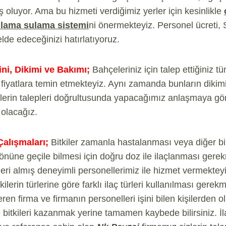
ş oluyor. Ama bu hizmeti verdiğimiz yerler için kesinlikle
lama sulama sistemi
ni önermekteyiz. Personel ücreti, 
lde edeceğinizi hatırlatıyoruz.
ni, Dikimi ve Bakımı;
Bahçeleriniz için talep ettiğiniz t
n fiyatlara temin etmekteyiz. Aynı zamanda bunların diki
zlerin talepleri doğrultusunda yapacağımız anlaşmaya gör
 olacağız.
alışmaları;
Bitkiler zamanla hastalanması veya diğer bir 
nüne geçile bilmesi için doğru doz ile ilaçlanması gere
mleri almış deneyimli personellerimiz ile hizmet vermektey
ilerin türlerine göre farklı ilaç türleri kullanılması gerek
en firma ve firmanın personelleri işini bilen kişilerden o
e bitkileri kazanmak yerine tamamen kaybede bilirsiniz. İl