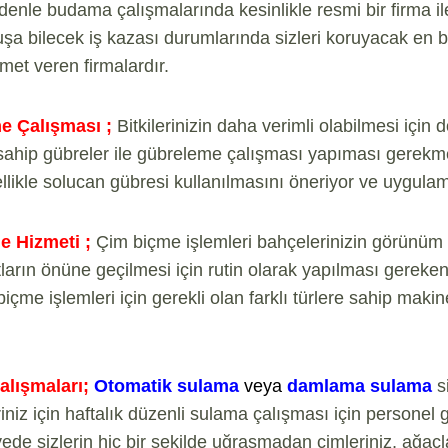
denle budama çalışmalarında kesinlikle resmi bir firma il
şa bilecek iş kazası durumlarında sizleri koruyacak en b
zmet veren firmalardır.
e Çalışması ;
Bitkilerinizin daha verimli olabilmesi içi
 sahip gübreler ile gübreleme çalışması yapıması gerekm
llikle solucan gübresi kullanılmasını öneriyor ve uygula
e Hizmeti ;
Çim biçme işlemleri bahçelerinizin görünü
tların önüne geçilmesi için rutin olarak yapılması gereke
içme işlemleri için gerekli olan farklı türlere sahip makin
lışmaları;
Otomatik sulama
veya
damlama sulama
s
niz için haftalık düzenli sulama çalışması için personel 
ede sizlerin hiç bir şekilde uğraşmadan çimleriniz, ağaçl