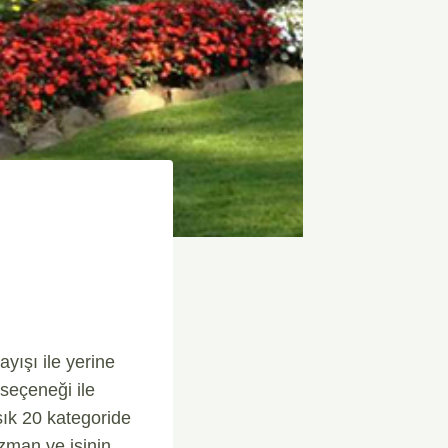
yışı ile yerine
 seçeneği ile
ık 20 kategoride
zman ve işinin