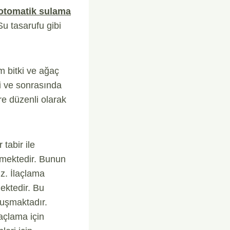
otomatik sulama
Su tasarufu gibi
üm bitki ve ağaç
mi ve sonrasında
e düzenli olarak
tabir ile
kmektedir. Bunun
iz. İlaçlama
mektedir. Bu
luşmaktadır.
açlama için