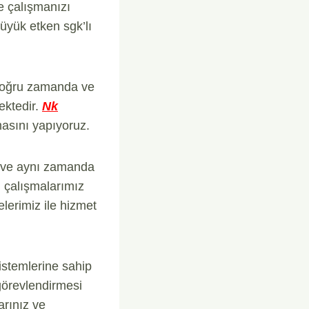
e çalışmanızı
üyük etken sgk’lı
n doğru zamanda ve
ektedir.
Nk
masını yapıyoruz.
m ve aynı zamanda
n çalışmalarımız
elerimiz ile hizmet
istemlerine sahip
görevlendirmesi
arınız ve