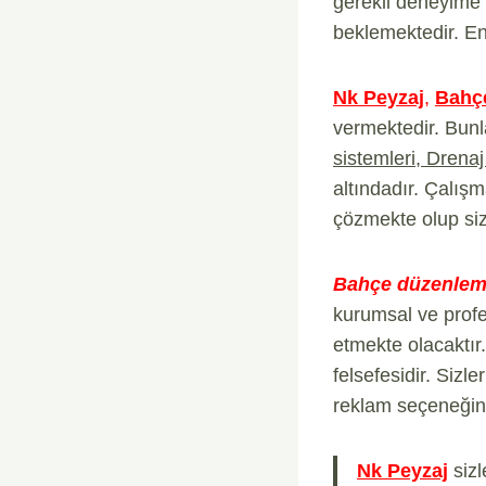
gerekli deneyime
beklemektedir. En
Nk Peyzaj
,
Bahç
vermektedir. Bun
sistemleri, Drenaj
altındadır. Çalış
çözmekte olup siz
Bahçe düzenle
kurumsal ve profes
etmekte olacaktır.
felsefesidir. Sizl
reklam seçeneğin
Nk Peyzaj
sizl