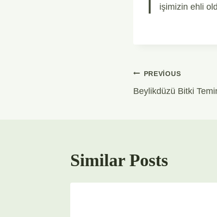
işimizin ehli o
Yazı
PREVIOUS
Beylikdüzü Bitki Temin
Gezinmesi
Similar Posts