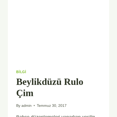
BILGI
Beylikdüzü Rulo
Çim
By
admin
Temmuz 30, 2017
Bahçe düzenlemeleri yaparken yeşilin