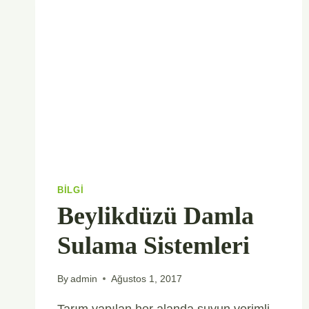
BILGI
Beylikdüzü Damla
Sulama Sistemleri
By
admin
Ağustos 1, 2017
Tarım yapılan her alanda suyun verimli