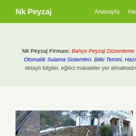
Skip
Nk Peyzaj
Anasayfa
Ha
to
content
Nk Peyzaj Firması
;
Bahçe Peyzaj Düzenleme 
Otomatik Sulama Sistemleri, Bitki Temini, Haz
detaylı bilgiler, eğitici makaleler yer almaktad