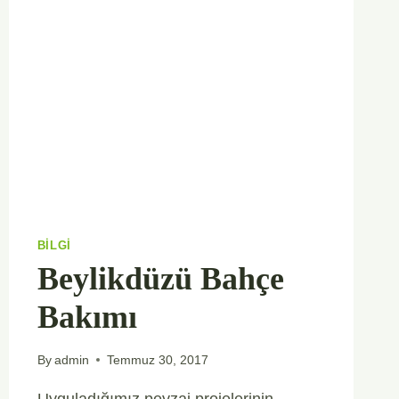
BILGI
Beylikdüzü Bahçe
Bakımı
By
admin
Temmuz 30, 2017
Uyguladığımız peyzaj projelerinin