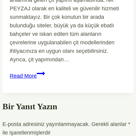
anlamına gelen çit yapımı aşamasında, NK
PEYZAJ olarak en kaliteli ve güvenilir hizmeti
sunmaktayız. Bir çok konutun bir arada
bulunduğu siteler, büyük ya da küçük ebatlı
bahçeler ve iskan edilen tüm alanların
çevrelerine uygulanabilen çit modellerinden
ihtiyacınıza en uygun olanı seçebilirsiniz.
Ayrıca, çit yapımından…
Bahçe
Read More
Çit
Yapımı
ve
Bir Yanıt Yazın
Bakımı
E-posta adresiniz yayınlanmayacak.
Gerekli alanlar
*
ile işaretlenmişlerdir