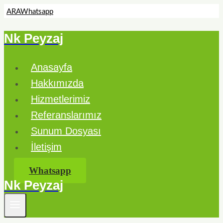
ARA
Whatsapp
Nk Peyzaj
Skip
to
content
Anasayfa
Hakkımızda
Hizmetlerimiz
Referanslarımız
Sunum Dosyası
İletişim
Whatsapp
Nk Peyzaj