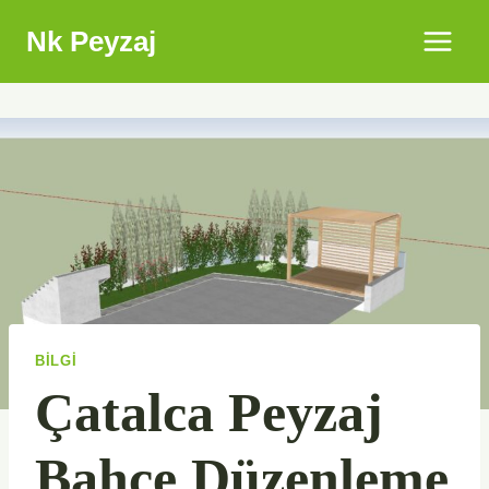
Skip
Nk Peyzaj
to
content
BILGI
Çatalca Peyzaj
Bahçe Düzenleme